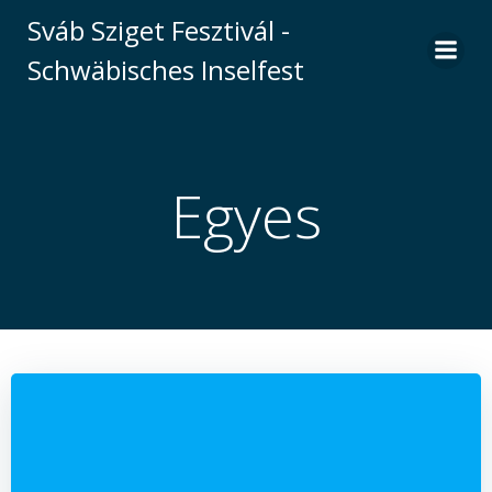
Skip
Sváb Sziget Fesztivál -
to
Schwäbisches Inselfest
content
Egyes